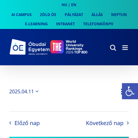
Skip
HU
|
EN
to
AI CAMPUS
ZÖLD ÓE
PÁLYÁZAT
ÁLLÁS
NEPTUN
content
E-LEARNING
INTRANET
TELEFONKÖNYV
Es
Es
2025.04.11
Nap
Navi
Dátum
néz
kiválasztása.
néze
nav
Előző nap
Következő nap