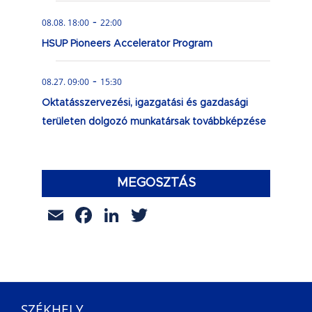
-
08.08. 18:00
22:00
HSUP Pioneers Accelerator Program
-
08.27. 09:00
15:30
Oktatásszervezési, igazgatási és gazdasági
területen dolgozó munkatársak továbbképzése
MEGOSZTÁS
Email
Facebook
LinkedIn
Twitter
SZÉKHELY