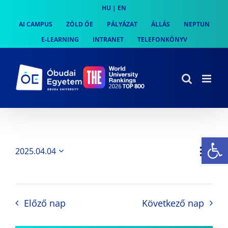
Skip
HU
|
EN
to
AI CAMPUS
ZÖLD ÓE
PÁLYÁZAT
ÁLLÁS
NEPTUN
content
E-LEARNING
INTRANET
TELEFONKÖNYV
Es
Es
2025.04.04
Nap
Navi
Dátum
néz
kiválasztása.
néze
nav
Előző nap
Következő nap