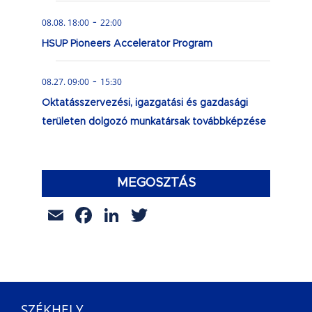
-
08.08. 18:00
22:00
HSUP Pioneers Accelerator Program
-
08.27. 09:00
15:30
Oktatásszervezési, igazgatási és gazdasági
területen dolgozó munkatársak továbbképzése
MEGOSZTÁS
Email
Facebook
LinkedIn
Twitter
SZÉKHELY