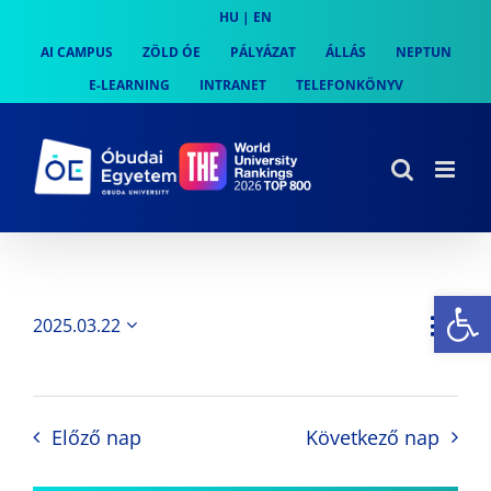
Skip
HU
|
EN
to
AI CAMPUS
ZÖLD ÓE
PÁLYÁZAT
ÁLLÁS
NEPTUN
content
E-LEARNING
INTRANET
TELEFONKÖNYV
Es
Es
2025.03.22
Nap
Navi
Dátum
néz
kiválasztása.
néze
nav
Előző nap
Következő nap