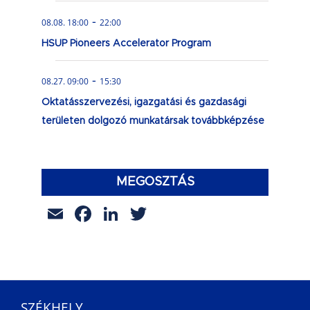
-
08.08. 18:00
22:00
HSUP Pioneers Accelerator Program
-
08.27. 09:00
15:30
Oktatásszervezési, igazgatási és gazdasági
területen dolgozó munkatársak továbbképzése
MEGOSZTÁS
Email
Facebook
LinkedIn
Twitter
SZÉKHELY