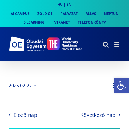
Skip
HU
|
EN
to
AI CAMPUS
ZÖLD ÓE
PÁLYÁZAT
ÁLLÁS
NEPTUN
content
E-LEARNING
INTRANET
TELEFONKÖNYV
Es
Es
2025.02.27
Nap
Navi
Dátum
néz
kiválasztása.
néze
nav
Előző nap
Következő nap