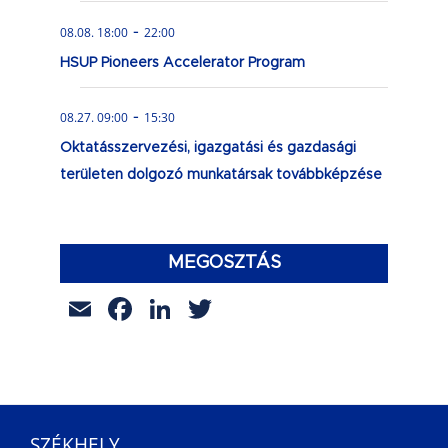
-
08.08. 18:00
22:00
HSUP Pioneers Accelerator Program
-
08.27. 09:00
15:30
Oktatásszervezési, igazgatási és gazdasági
területen dolgozó munkatársak továbbképzése
MEGOSZTÁS
Email
Facebook
LinkedIn
Twitter
SZÉKHELY