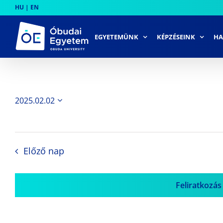
Skip
HU
|
EN
to
content
EGYETEMÜNK
KÉPZÉSEINK
HA
2025.02.02
Dátum
kiválasztása.
Előző nap
Feliratkozás