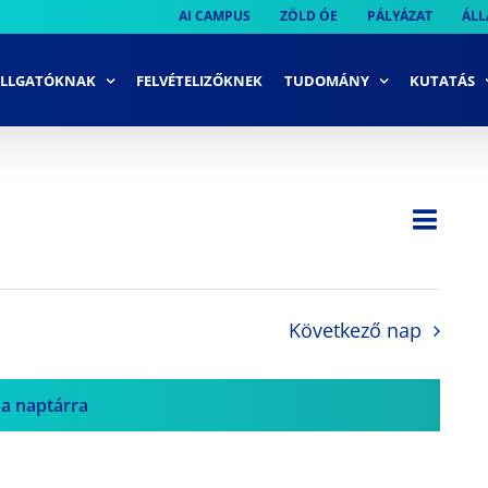
AI CAMPUS
ZÖLD ÓE
PÁLYÁZAT
ÁLL
LLGATÓKNAK
FELVÉTELIZŐKNEK
TUDOMÁNY
KUTATÁS
Ese
Nap
Navi
néze
néze
navi
Következő nap
 a naptárra