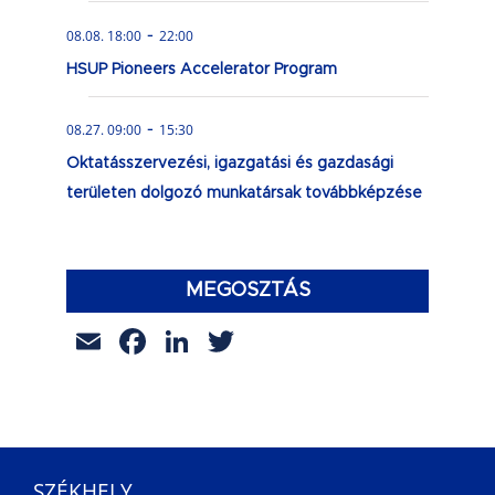
-
08.08. 18:00
22:00
HSUP Pioneers Accelerator Program
-
08.27. 09:00
15:30
Oktatásszervezési, igazgatási és gazdasági
területen dolgozó munkatársak továbbképzése
MEGOSZTÁS
Email
Facebook
LinkedIn
Twitter
SZÉKHELY