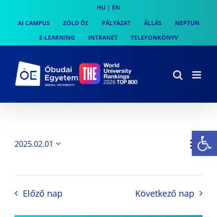
Skip
HU
|
EN
to
AI CAMPUS
ZÖLD ÓE
PÁLYÁZAT
ÁLLÁS
NEPTUN
content
E-LEARNING
INTRANET
TELEFONKÖNYV
Es
Es
2025.02.01
Nap
Navi
Dátum
néz
kiválasztása.
néze
nav
Előző nap
Következő nap