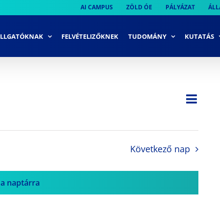
AI CAMPUS
ZÖLD ÓE
PÁLYÁZAT
ÁLL
LLGATÓKNAK
FELVÉTELIZŐKNEK
TUDOMÁNY
KUTATÁS
Ese
Nap
Navi
néze
néze
navi
Következő nap
 a naptárra