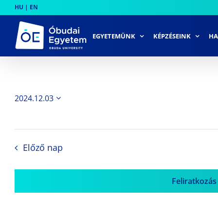
Skip
HU
|
EN
to
content
EGYETEMÜNK
KÉPZÉSEINK
HA
2024.12.03
Dátum
kiválasztása.
Előző nap
Feliratkozás