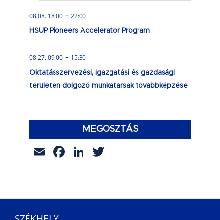
-
08.08. 18:00
22:00
HSUP Pioneers Accelerator Program
-
08.27. 09:00
15:30
Oktatásszervezési, igazgatási és gazdasági
területen dolgozó munkatársak továbbképzése
MEGOSZTÁS
Email
Facebook
LinkedIn
Twitter
SZÉKHELY