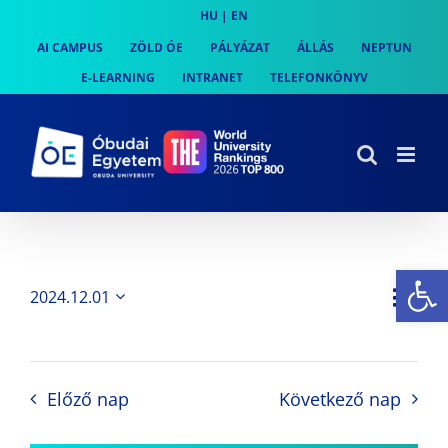
Skip
HU
|
EN
to
AI CAMPUS
ZÖLD ÓE
PÁLYÁZAT
ÁLLÁS
NEPTUN
content
E-LEARNING
INTRANET
TELEFONKÖNYV
Es
Es
2024.12.01
Nap
Navi
Dátum
néz
kiválasztása.
néze
nav
Előző nap
Következő nap