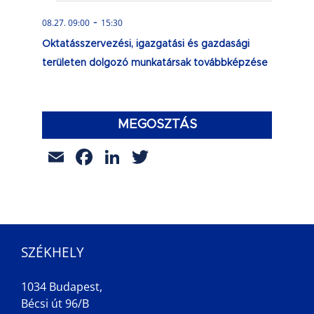
-
08.27. 09:00
15:30
Oktatásszervezési, igazgatási és gazdasági
területen dolgozó munkatársak továbbképzése
MEGOSZTÁS
Email
Facebook
LinkedIn
Twitter
SZÉKHELY
1034 Budapest,
Bécsi út 96/B