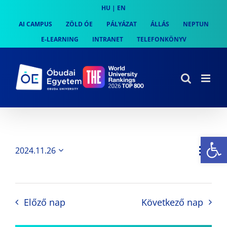
Skip
HU
|
EN
to
AI CAMPUS
ZÖLD ÓE
PÁLYÁZAT
ÁLLÁS
NEPTUN
content
E-LEARNING
INTRANET
TELEFONKÖNYV
Es
Es
2024.11.26
Nap
Navi
Dátum
néz
kiválasztása.
néze
nav
Előző nap
Következő nap