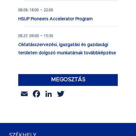
-
08.08. 18:00
22:00
HSUP Pioneers Accelerator Program
-
08.27. 09:00
15:30
Oktatásszervezési, igazgatási és gazdasági
területen dolgozó munkatársak továbbképzése
MEGOSZTÁS
Email
Facebook
LinkedIn
Twitter
SZÉKHELY