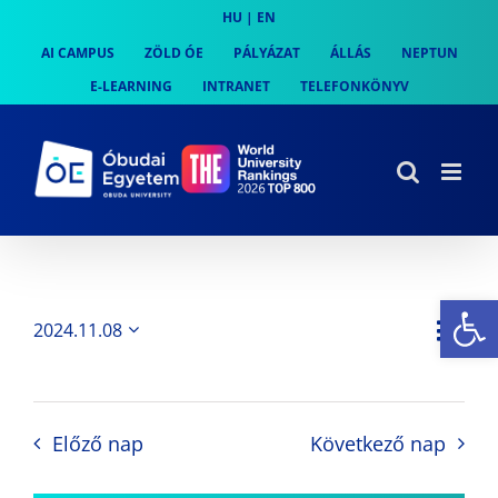
Skip
HU
|
EN
to
AI CAMPUS
ZÖLD ÓE
PÁLYÁZAT
ÁLLÁS
NEPTUN
content
E-LEARNING
INTRANET
TELEFONKÖNYV
Es
Es
2024.11.08
Nap
Navi
Dátum
néz
kiválasztása.
néze
nav
Előző nap
Következő nap