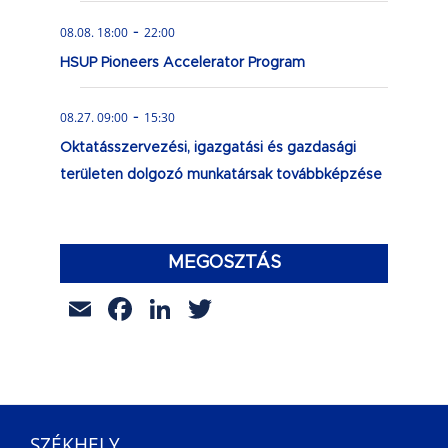
-
08.08. 18:00
22:00
HSUP Pioneers Accelerator Program
-
08.27. 09:00
15:30
Oktatásszervezési, igazgatási és gazdasági
területen dolgozó munkatársak továbbképzése
MEGOSZTÁS
Email
Facebook
LinkedIn
Twitter
SZÉKHELY