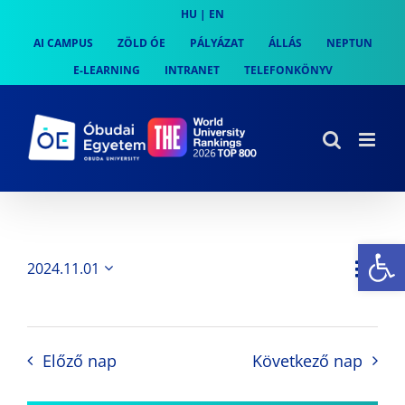
Skip
HU
|
EN
to
AI CAMPUS
ZÖLD ÓE
PÁLYÁZAT
ÁLLÁS
NEPTUN
content
E-LEARNING
INTRANET
TELEFONKÖNYV
Es
Es
2024.11.01
Nap
Navi
Dátum
néz
kiválasztása.
néze
nav
Előző nap
Következő nap