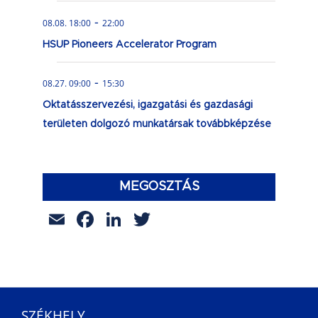
-
08.08. 18:00
22:00
HSUP Pioneers Accelerator Program
-
08.27. 09:00
15:30
Oktatásszervezési, igazgatási és gazdasági
területen dolgozó munkatársak továbbképzése
MEGOSZTÁS
Email
Facebook
LinkedIn
Twitter
SZÉKHELY