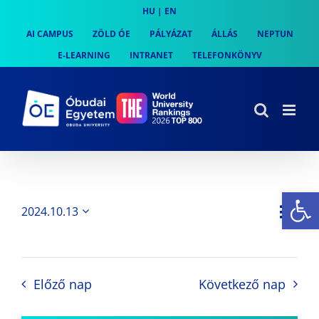
Skip
HU
|
EN
to
AI CAMPUS
ZÖLD ÓE
PÁLYÁZAT
ÁLLÁS
NEPTUN
content
E-LEARNING
INTRANET
TELEFONKÖNYV
Es
Es
2024.10.13
Nap
Navi
Dátum
néz
kiválasztása.
néze
nav
Előző nap
Következő nap