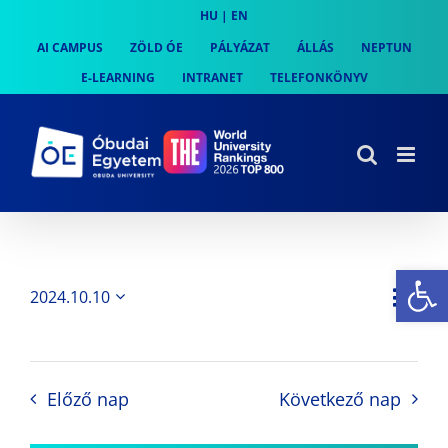
Skip
HU
|
EN
to
AI CAMPUS
ZÖLD ÓE
PÁLYÁZAT
ÁLLÁS
NEPTUN
content
E-LEARNING
INTRANET
TELEFONKÖNYV
Es
Es
2024.10.10
Nap
Navi
Dátum
néz
kiválasztása.
néze
nav
Előző nap
Következő nap