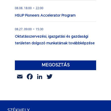
-
08.08. 18:00
22:00
HSUP Pioneers Accelerator Program
-
08.27. 09:00
15:30
Oktatásszervezési, igazgatási és gazdasági
területen dolgozó munkatársak továbbképzése
MEGOSZTÁS
Email
Facebook
LinkedIn
Twitter
SZÉKHELY