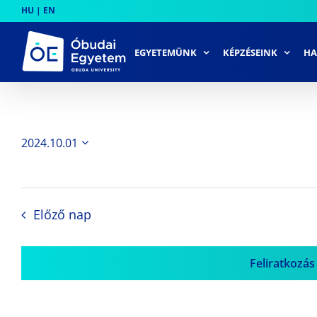
Skip
HU
|
EN
to
content
EGYETEMÜNK
KÉPZÉSEINK
HA
2024.10.01
Dátum
kiválasztása.
Előző nap
Feliratkozás