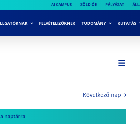
AI CAMPUS
ZÖLD ÓE
PÁLYÁZAT
ÁLL
LLGATÓKNAK
FELVÉTELIZŐKNEK
TUDOMÁNY
KUTATÁS
Ese
Nap
Navi
néze
néze
navi
Következő nap
 a naptárra