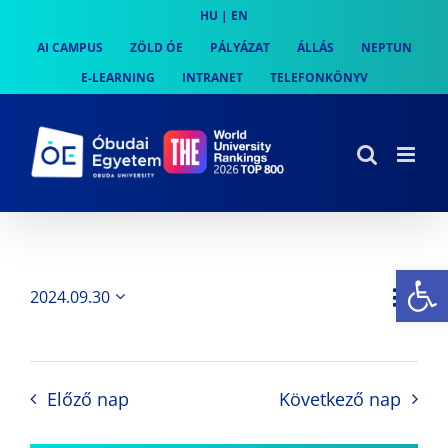
Skip
HU
|
EN
to
AI CAMPUS
ZÖLD ÓE
PÁLYÁZAT
ÁLLÁS
NEPTUN
content
E-LEARNING
INTRANET
TELEFONKÖNYV
Es
Es
2024.09.30
Nap
Navi
Dátum
néz
kiválasztása.
néze
nav
Előző nap
Következő nap