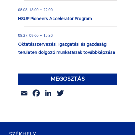
-
08.08. 18:00
22:00
HSUP Pioneers Accelerator Program
-
08.27. 09:00
15:30
Oktatásszervezési, igazgatási és gazdasági
területen dolgozó munkatársak továbbképzése
MEGOSZTÁS
Email
Facebook
LinkedIn
Twitter
SZÉKHELY