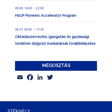
-
08.08. 18:00
22:00
HSUP Pioneers Accelerator Program
-
08.27. 09:00
15:30
Oktatásszervezési, igazgatási és gazdasági
területen dolgozó munkatársak továbbképzése
MEGOSZTÁS
Email
Facebook
LinkedIn
Twitter
SZÉKHELY