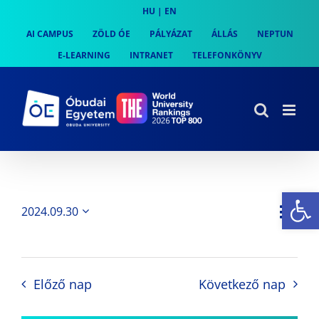
Skip
HU
|
EN
to
AI CAMPUS
ZÖLD ÓE
PÁLYÁZAT
ÁLLÁS
NEPTUN
content
E-LEARNING
INTRANET
TELEFONKÖNYV
Es
Es
2024.09.30
Nap
Navi
Dátum
néz
kiválasztása.
néze
nav
Előző nap
Következő nap