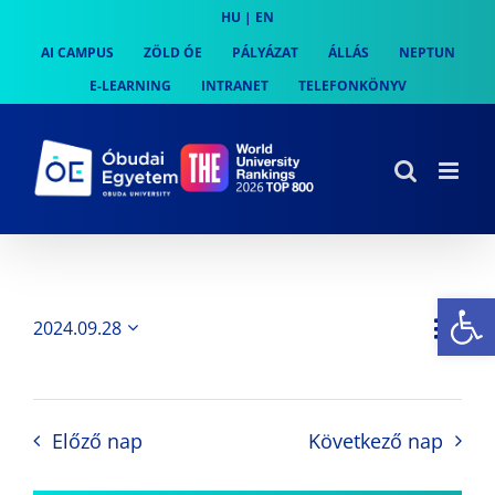
Skip
HU
|
EN
to
AI CAMPUS
ZÖLD ÓE
PÁLYÁZAT
ÁLLÁS
NEPTUN
content
E-LEARNING
INTRANET
TELEFONKÖNYV
Es
Es
2024.09.28
Nap
Navi
Dátum
néz
kiválasztása.
néze
nav
Előző nap
Következő nap