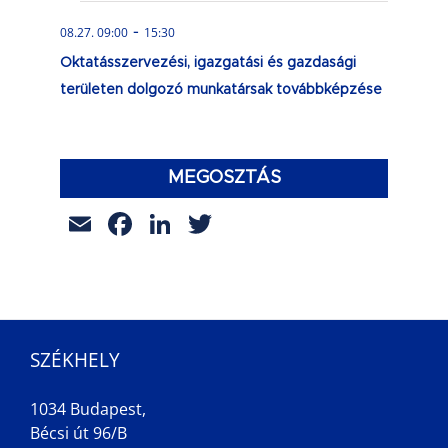
-
08.27. 09:00
15:30
Oktatásszervezési, igazgatási és gazdasági
területen dolgozó munkatársak továbbképzése
MEGOSZTÁS
Email
Facebook
LinkedIn
Twitter
SZÉKHELY
1034 Budapest,
Bécsi út 96/B