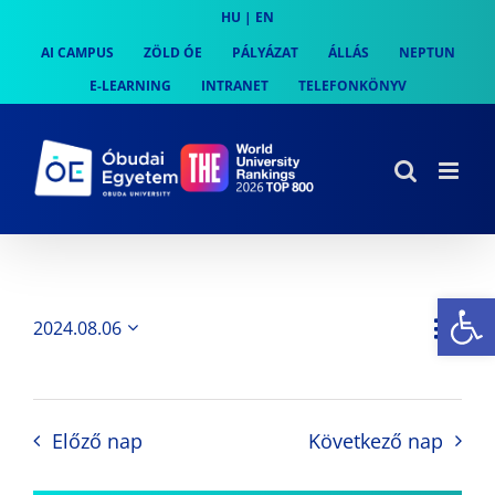
Skip
HU
|
EN
to
AI CAMPUS
ZÖLD ÓE
PÁLYÁZAT
ÁLLÁS
NEPTUN
content
E-LEARNING
INTRANET
TELEFONKÖNYV
Es
Es
2024.08.06
Nap
Navi
Dátum
néz
kiválasztása.
néze
nav
Előző nap
Következő nap