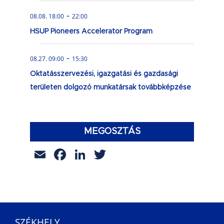
-
08.08. 18:00
22:00
HSUP Pioneers Accelerator Program
-
08.27. 09:00
15:30
Oktatásszervezési, igazgatási és gazdasági
területen dolgozó munkatársak továbbképzése
MEGOSZTÁS
Email
Facebook
LinkedIn
Twitter
SZÉKHELY