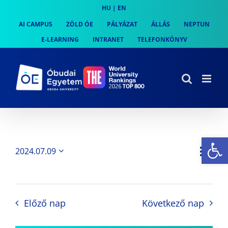
Skip
HU
|
EN
to
AI CAMPUS
ZÖLD ÓE
PÁLYÁZAT
ÁLLÁS
NEPTUN
content
E-LEARNING
INTRANET
TELEFONKÖNYV
Es
Es
2024.07.09
Nap
Navi
Dátum
néz
kiválasztása.
néze
nav
Előző nap
Következő nap