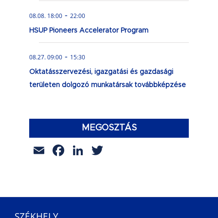
-
08.08. 18:00
22:00
HSUP Pioneers Accelerator Program
-
08.27. 09:00
15:30
Oktatásszervezési, igazgatási és gazdasági
területen dolgozó munkatársak továbbképzése
MEGOSZTÁS
Email
Facebook
LinkedIn
Twitter
SZÉKHELY