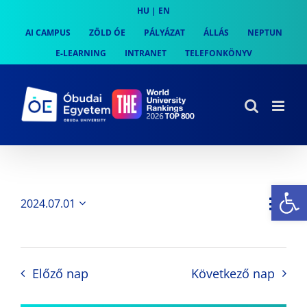
Skip
HU
|
EN
to
AI CAMPUS
ZÖLD ÓE
PÁLYÁZAT
ÁLLÁS
NEPTUN
content
E-LEARNING
INTRANET
TELEFONKÖNYV
Es
Es
2024.07.01
Nap
Navi
Dátum
néz
kiválasztása.
néze
nav
Előző nap
Következő nap