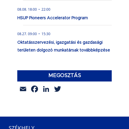
-
08.08. 18:00
22:00
HSUP Pioneers Accelerator Program
-
08.27. 09:00
15:30
Oktatásszervezési, igazgatási és gazdasági
területen dolgozó munkatársak továbbképzése
MEGOSZTÁS
Email
Facebook
LinkedIn
Twitter
SZÉKHELY