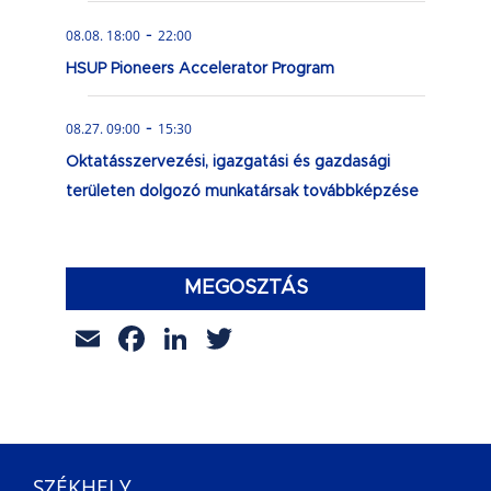
-
08.08. 18:00
22:00
HSUP Pioneers Accelerator Program
-
08.27. 09:00
15:30
Oktatásszervezési, igazgatási és gazdasági
területen dolgozó munkatársak továbbképzése
MEGOSZTÁS
Email
Facebook
LinkedIn
Twitter
SZÉKHELY