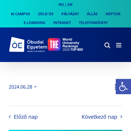
Skip
HU
|
EN
to
AI CAMPUS
ZÖLD ÓE
PÁLYÁZAT
ÁLLÁS
NEPTUN
content
E-LEARNING
INTRANET
TELEFONKÖNYV
Es
Es
2024.06.28
Nap
Navi
Dátum
néz
kiválasztása.
néze
nav
Előző nap
Következő nap