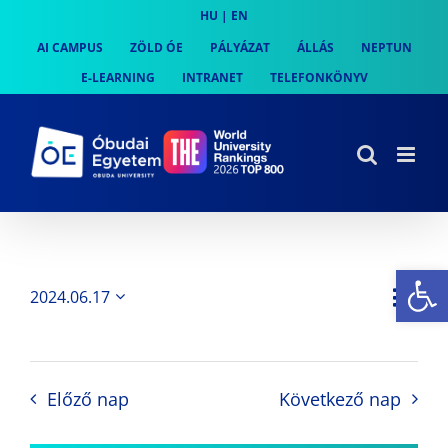
Skip
HU
|
EN
to
AI CAMPUS
ZÖLD ÓE
PÁLYÁZAT
ÁLLÁS
NEPTUN
content
E-LEARNING
INTRANET
TELEFONKÖNYV
Es
Es
2024.06.17
Nap
Navi
Dátum
néz
kiválasztása.
néze
nav
Előző nap
Következő nap