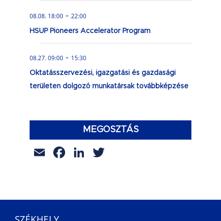
-
08.08. 18:00
22:00
HSUP Pioneers Accelerator Program
-
08.27. 09:00
15:30
Oktatásszervezési, igazgatási és gazdasági
területen dolgozó munkatársak továbbképzése
MEGOSZTÁS
Email
Facebook
LinkedIn
Twitter
SZÉKHELY