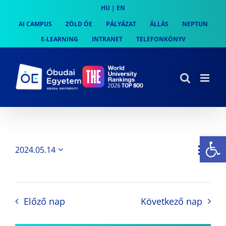
Skip
HU
|
EN
to
AI CAMPUS
ZÖLD ÓE
PÁLYÁZAT
ÁLLÁS
NEPTUN
content
E-LEARNING
INTRANET
TELEFONKÖNYV
Es
Es
2024.05.14
Nap
Navi
Dátum
néz
kiválasztása.
néze
nav
Előző nap
Következő nap