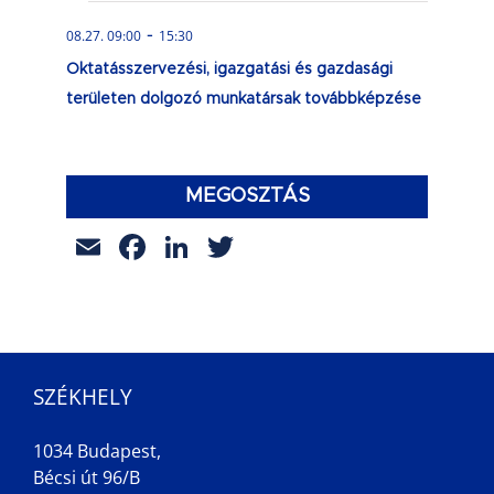
-
08.27. 09:00
15:30
Oktatásszervezési, igazgatási és gazdasági
területen dolgozó munkatársak továbbképzése
MEGOSZTÁS
Email
Facebook
LinkedIn
Twitter
SZÉKHELY
1034 Budapest,
Bécsi út 96/B