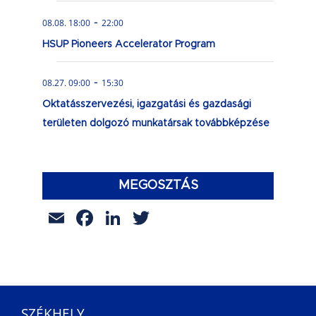
-
08.08. 18:00
22:00
HSUP Pioneers Accelerator Program
-
08.27. 09:00
15:30
Oktatásszervezési, igazgatási és gazdasági
területen dolgozó munkatársak továbbképzése
MEGOSZTÁS
Email
Facebook
LinkedIn
Twitter
SZÉKHELY