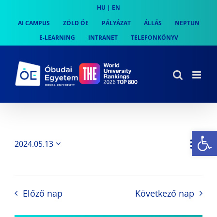
Skip
HU
|
EN
to
AI CAMPUS
ZÖLD ÓE
PÁLYÁZAT
ÁLLÁS
NEPTUN
content
E-LEARNING
INTRANET
TELEFONKÖNYV
Es
Es
2024.05.13
Nap
Navi
Dátum
néz
kiválasztása.
néze
nav
Előző nap
Következő nap