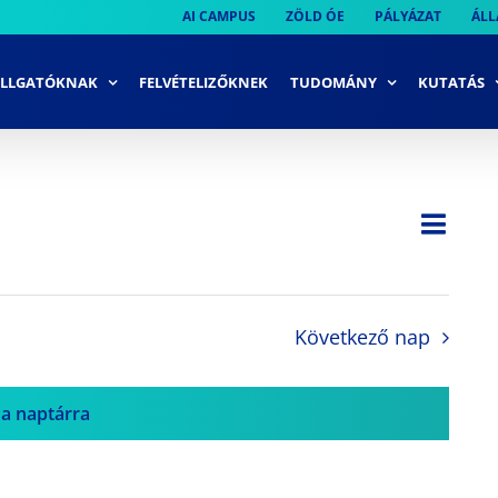
AI CAMPUS
ZÖLD ÓE
PÁLYÁZAT
ÁLL
LLGATÓKNAK
FELVÉTELIZŐKNEK
TUDOMÁNY
KUTATÁS
Ese
Nap
Navi
néze
néze
navi
Következő nap
 a naptárra