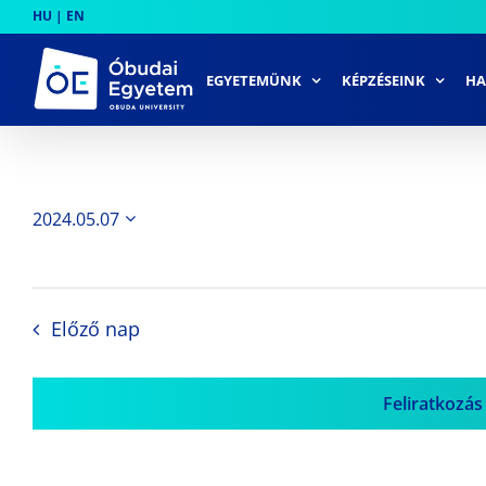
Skip
HU
|
EN
to
content
EGYETEMÜNK
KÉPZÉSEINK
HA
2024.05.07
Dátum
kiválasztása.
Előző nap
Feliratkozás