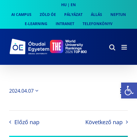
Skip
HU
|
EN
to
AI CAMPUS
ZÖLD ÓE
PÁLYÁZAT
ÁLLÁS
NEPTUN
content
E-LEARNING
INTRANET
TELEFONKÖNYV
Es
Es
2024.04.07
Nap
Navi
Dátum
néz
kiválasztása.
néze
nav
Előző nap
Következő nap