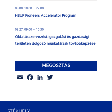
-
08.08. 18:00
22:00
HSUP Pioneers Accelerator Program
-
08.27. 09:00
15:30
Oktatásszervezési, igazgatási és gazdasági
területen dolgozó munkatársak továbbképzése
MEGOSZTÁS
Email
Facebook
LinkedIn
Twitter
SZÉKHELY